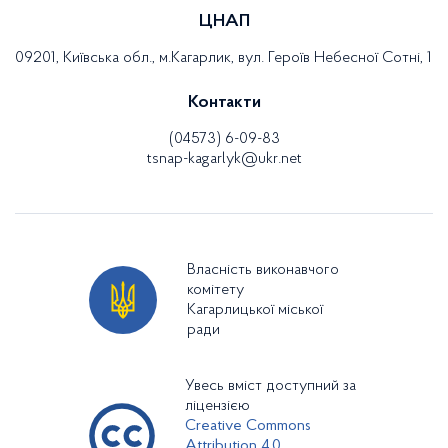
ЦНАП
09201, Київська обл., м.Кагарлик, вул. Героїв Небесної Сотні, 1
Контакти
(04573) 6-09-83
tsnap-kagarlyk@ukr.net
Власність виконавчого
комітету
Кагарлицької міської
ради
Увесь вміст доступний за
ліцензією
Creative Commons
Attribution 4.0