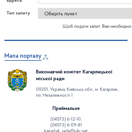
адреса
Тип запиту
Щоб подати запит, Вам необхідн
Мапа порталу
Виконавчий комітет Кагарлицької
міської ради
09201, Україна, Київська обл., м. Кагарлик,
пл. Незалежності 1
Приймальня
(04573) 6-12-10,
(04573) 6-09-81
kagarlyk_rada@ukr.net