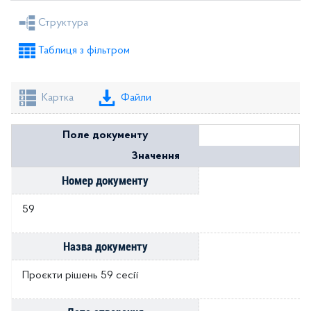
Рішення міської ради
Рішення виконкому
Структура
Розпорядження голови
Регуляторні акти
Таблиця з фільтром
Проекти рішень міської ради
Проекти рішень виконкому
Картка
Файли
Поле документу
Значення
Номер документу
59
Назва документу
Проєкти рішень 59 сесії