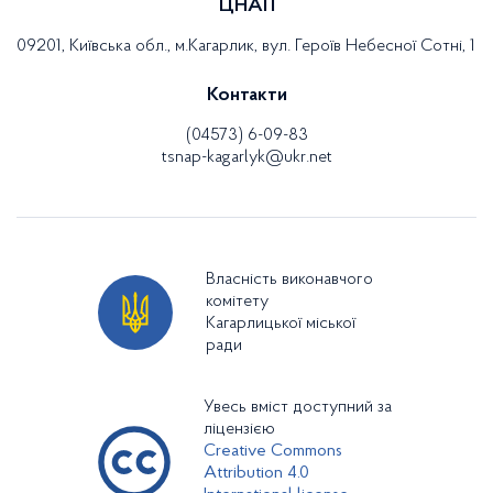
ЦНАП
09201, Київська обл., м.Кагарлик, вул. Героїв Небесної Сотні, 1
Контакти
(04573) 6-09-83
tsnap-kagarlyk@ukr.net
Власність виконавчого
комітету
Кагарлицької міської
ради
Увесь вміст доступний за
ліцензією
Creative Commons
Attribution 4.0