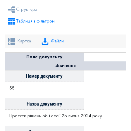
Рішення міської ради
Рішення виконкому
Структура
Розпорядження голови
Регуляторні акти
Таблиця з фільтром
Проекти рішень міської ради
Проекти рішень виконкому
Картка
Файли
Поле документу
Значення
Номер документу
55
Назва документу
Проєкти рішень 55-ї сесії 25 липня 2024 року