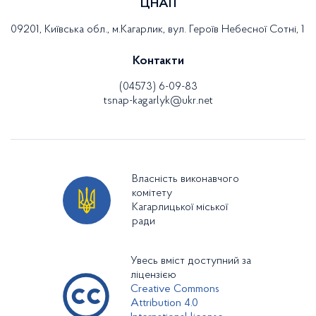
ЦНАП
09201, Київська обл., м.Кагарлик, вул. Героїв Небесної Сотні, 1
Контакти
(04573) 6-09-83
tsnap-kagarlyk@ukr.net
Власність виконавчого
комітету
Кагарлицької міської
ради
Увесь вміст доступний за
ліцензією
Creative Commons
Attribution 4.0