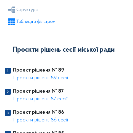
Рішення міської ради
Рішення виконкому
Структура
Розпорядження голови
Регуляторні акти
Таблиця з фільтром
Проекти рішень міської ради
Проекти рішень виконкому
Проєкти рішень сесії міської ради
Проект рішення № 89
Проєкти рішень 89 сесії
Проект рішення № 87
Проєкти рішень 87 сесії
Проект рішення № 86
Проєкти рішень 86 сесії