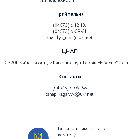
пл. Незалежності 1
Приймальня
(04573) 6-12-10,
(04573) 6-09-81
kagarlyk_rada@ukr.net
ЦНАП
09201, Київська обл., м.Кагарлик, вул. Героїв Небесної Сотні, 1
Контакти
(04573) 6-09-83
tsnap-kagarlyk@ukr.net
Власність виконавчого
комітету