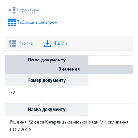
Рішення міської ради
Рішення виконкому
Структура
Розпорядження голови
Регуляторні акти
Таблиця з фільтром
Проекти рішень міської ради
Проекти рішень виконкому
Картка
Файли
Поле документу
Значення
Номер документу
72
Назва документу
Рішення 72 сесії Кагарлицької міської ради VIII скликання
10.07.2025