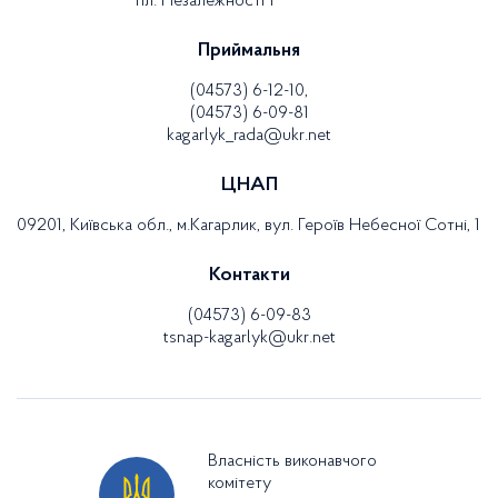
пл. Незалежності 1
Приймальня
(04573) 6-12-10,
(04573) 6-09-81
kagarlyk_rada@ukr.net
ЦНАП
09201, Київська обл., м.Кагарлик, вул. Героїв Небесної Сотні, 1
Контакти
(04573) 6-09-83
tsnap-kagarlyk@ukr.net
Власність виконавчого
комітету