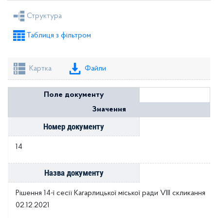
Рішення міської ради
Рішення виконкому
Структура
Розпорядження голови
Регуляторні акти
Таблиця з фільтром
Проекти рішень міської ради
Проекти рішень виконкому
Картка
Файли
Поле документу
Значення
Номер документу
14
Назва документу
Рішення 14-ї сесії Кагарлицької міської ради VIII скликання
02.12.2021