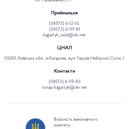
пл. Незалежності 1
Приймальня
(04573) 6-12-10,
(04573) 6-09-81
kagarlyk_rada@ukr.net
ЦНАП
09201, Київська обл., м.Кагарлик, вул. Героїв Небесної Сотні, 1
Контакти
(04573) 6-09-83
tsnap-kagarlyk@ukr.net
Власність виконавчого
комітету