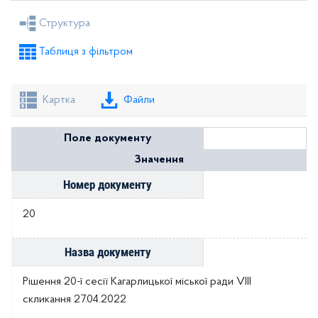
Рішення міської ради
Рішення виконкому
Структура
Розпорядження голови
Регуляторні акти
Таблиця з фільтром
Проекти рішень міської ради
Проекти рішень виконкому
Картка
Файли
Поле документу
Значення
Номер документу
20
Назва документу
Рішення 20-ї сесії Кагарлицької міської ради VIII
скликання 27.04.2022