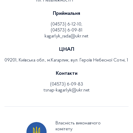
пл. Незалежності 1
Приймальня
(04573) 6-12-10,
(04573) 6-09-81
kagarlyk_rada@ukr.net
ЦНАП
09201, Київська обл., м.Кагарлик, вул. Героїв Небесної Сотні, 1
Контакти
(04573) 6-09-83
tsnap-kagarlyk@ukr.net
Власність виконавчого
комітету