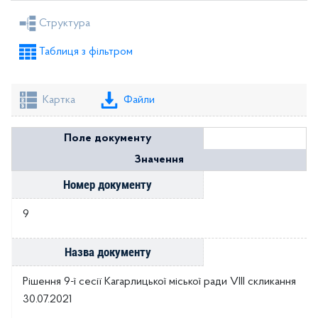
Рішення міської ради
Рішення виконкому
Структура
Розпорядження голови
Регуляторні акти
Таблиця з фільтром
Проекти рішень міської ради
Проекти рішень виконкому
Картка
Файли
Поле документу
Значення
Номер документу
9
Назва документу
Рішення 9-ї сесії Кагарлицької міської ради VIII скликання
30.07.2021